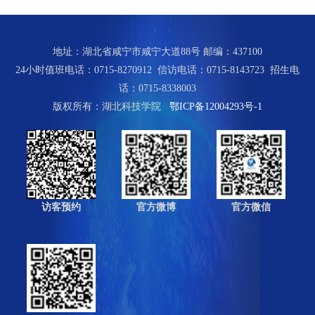
培
养
地址：湖北省咸宁市咸宁大道88号 邮编：437100
24小时值班电话：0715-8270912 信访电话：0715-8143723 招生电
科
话：0715-8338003
学
版权所有：湖北科技学院
鄂ICP备12004293号-1
研
究
招
生
访客预约
官方微博
官方微信
就
业
校
园