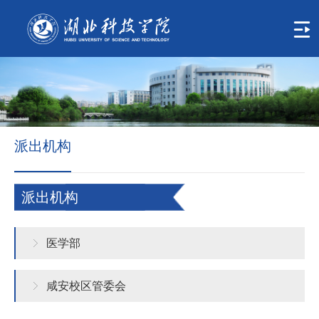
首
页
学
校
概
派出机构
况
组
派出机构
织
机
医学部
构
咸安校区管委会
人
才