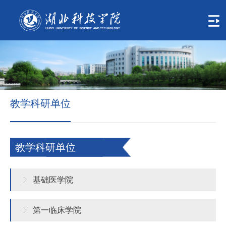
首
页
学
校
概
教学科研单位
况
组
教学科研单位
织
机
基础医学院
构
人
第一临床学院
才