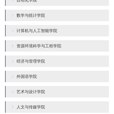
自动化学院
文
化
数学与统计学院
社
计算机与人工智能学院
会
服
资源环境科学与工程学院
务
信
经济与管理学院
息
外国语学院
公
开
艺术与设计学院
统
网
书
校
访
一
上
记
长
客
人文与传媒学院
身
办
信
信
预
份
事
箱
箱
约