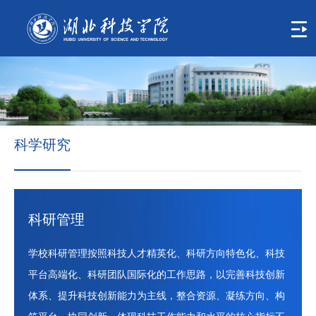
首
页
学
校
概
科学研究
况
组
织
科研管理
机
学校科研管理按照科技人才精英化、科研方向特色化、科技
构
平台高端化、科研团队国际化的工作思路，以完善科技创新
人
体系、提升科技创新能力为主线，整合资源、凝练方向、构
才