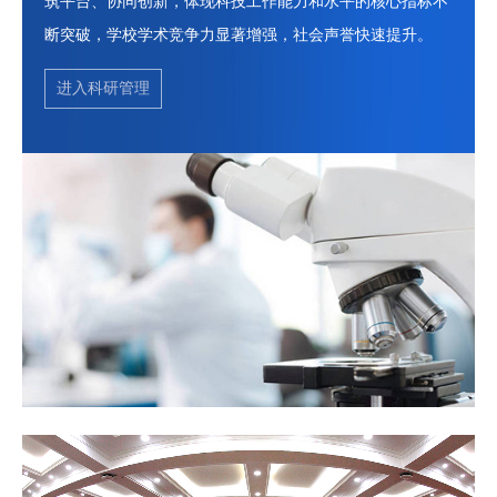
筑平台、协同创新，体现科技工作能力和水平的核心指标不
培
断突破，学校学术竞争力显著增强，社会声誉快速提升。
养
进入科研管理
科
学
研
究
招
生
就
业
校
园