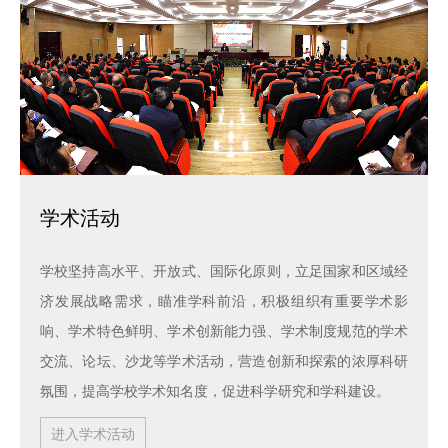
文
化
社
会
服
务
学术活动
信
息
学校坚持高水平、开放式、国际化原则，立足国家和区域经
济发展战略需求，瞄准学科前沿，积极组织有重要学术影
公
响、学术特色鲜明、学术创新能力强、学术制度规范的学术
开
交流、论坛、沙龙等学术活动，营造创新和探索的浓厚科研
统
网
书
校
访
氛围，提高学校学术知名度，促进科学研究和学科建设。
一
上
记
长
客
身
办
信
信
预
进入学术活动
份
事
箱
箱
约