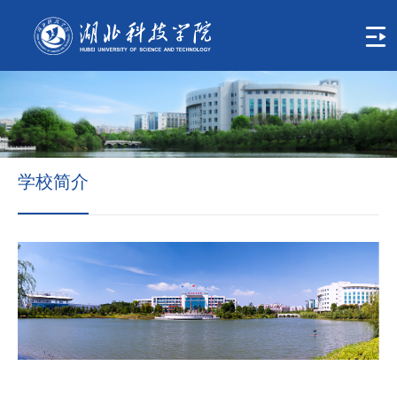
首
页
学
校
概
学校简介
况
组
织
机
构
人
才