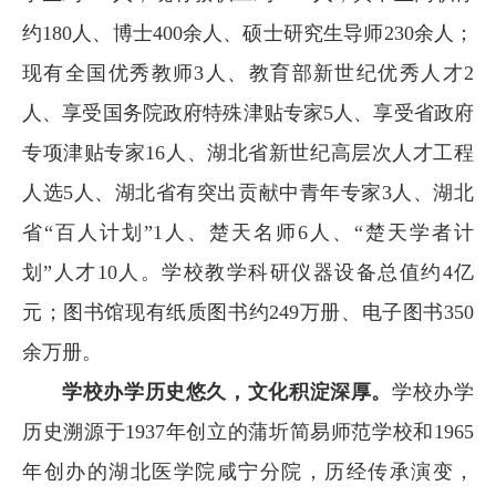
文
约180人、博士400余人、硕士研究生导师230余人；
化
现有全国优秀教师3人、教育部新世纪优秀人才2
社
人、享受国务院政府特殊津贴专家5人、享受省政府
会
专项津贴专家16人、湖北省新世纪高层次人才工程
服
人选5人、湖北省有突出贡献中青年专家3人、湖北
务
省“百人计划”1人、楚天名师6人、“楚天学者计
信
划”人才10人。学校教学科研仪器设备总值约4亿
息
元；图书馆现有纸质图书约249万册、电子图书350
公
余万册。
开
学校办学历史悠久，文化积淀深厚。
学校办学
统
网
书
校
访
历史溯源于1937年创立的蒲圻简易师范学校和1965
一
上
记
长
客
身
办
信
信
预
年创办的湖北医学院咸宁分院，历经传承演变，
份
事
箱
箱
约