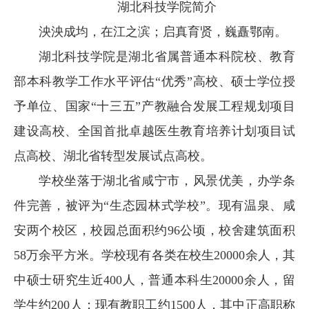
湖北科技学院简介
培
泱泱成均，在江之滨；启真育贤，巍矗鄂南。
养
湖北科技学院是湖北省属普通本科院校、教育
科
部本科教学工作水平评估“优秀”高校、硕士学位授
学
予单位、国家“十三五”产教融合发展工程规划项目
研
建设高校、全国首批卓越医生教育培养计划项目试
究
点高校、湖北省转型发展试点高校。
招
学校坐落于湖北省咸宁市，风景优美，办学条
生
件完善，被评为“生态园林式学校”。现有温泉、咸
就
安两个校区，校园总面积约96公顷，校舍建筑面积
业
58万余平方米。学校现有各类在校生20000余人，其
校
中硕士研究生近400人，普通本科生20000余人，留
园
学生约200人；现有教职工约1500人，其中正高职称