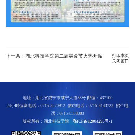
文
化
社
会
服
下一条：湖北科技学院第二届美食节火热开席
打印本页
务
关闭窗口
信
息
公
地址：湖北省咸宁市咸宁大道88号 邮编：437100
开
24小时值班电话：0715-8270912 信访电话：0715-8143723 招生电
话：0715-8338003
统
网
书
校
访
一
上
记
长
客
版权所有：湖北科技学院
鄂ICP备12004293号-1
身
办
信
信
预
份
事
箱
箱
约