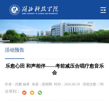
首
页
学
校
概
活动预告
况
组
乐愈心田 和声相伴——考前减压合唱疗愈音乐
织
会
机
96
作者：武鹏 杨孝 来源：新闻网 时间：2026.06.29 浏览次数：
构
分享到：
人
才