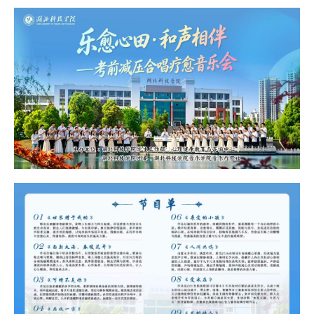
培
养
科
学
研
究
招
生
就
业
校
园